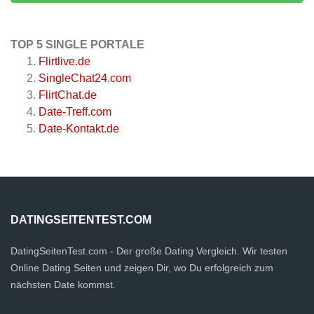
TOP 5 SINGLE PORTALE
Flirtlive.de
SingleChat24.com
FlirtChat.de
Date-Treff.com
Date-Kontakt.de
DATINGSEITENTEST.COM
DatingSeitenTest.com - Der große Dating Vergleich. Wir testen
Online Dating Seiten und zeigen Dir, wo Du erfolgreich zum
nächsten Date kommst.