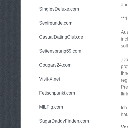
änd
SinglesDeluxe.com
**
Sexfreunde.com
Aus
CasualDatingClub.de
inc
sol
Seitensprung69.com
„Da
Cougars24.com
pro
Ihn
Visit-X.net
reg
Pre
Fetischpunkt.com
fli
MILFig.com
Ich
hat
SugarDaddyFinden.com
Vor