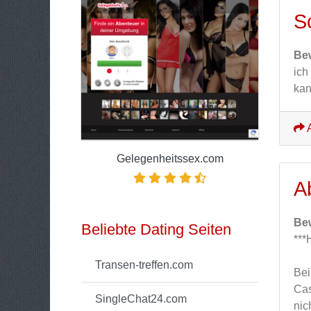
S
Be
ich
kan
A
Gelegenheitssex.com
A
Be
Beliebte Dating Seiten
**
Transen-treffen.com
Bei
Cas
SingleChat24.com
nic