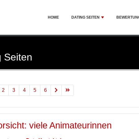
HOME
DATING SEITEN
BEWERTUN
 Seiten
2
3
4
5
6
orsicht: viele Animateurinnen