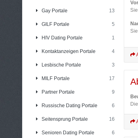
Vor
Sie
Gay Portale
13
Nac
GILF Portale
5
Sie
HIV Dating Portale
1
Kontaktanzeigen Portale
4
A
Lesbische Portale
3
MILF Portale
17
A
Partner Portale
9
Be
Die
Russische Dating Portale
6
Seitensprung Portale
16
A
Senioren Dating Portale
6