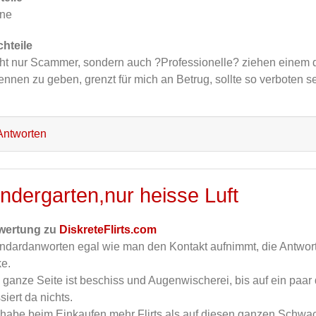
ine
hteile
ht nur Scammer, sondern auch ?Professionelle? ziehen einem 
ennen zu geben, grenzt für mich an Betrug, sollte so verboten se
ntworten
indergarten,nur heisse Luft
wertung zu
DiskreteFlirts.com
ndardanworten egal wie man den Kontakt aufnimmt, die Antworte
e.
 ganze Seite ist beschiss und Augenwischerei, bis auf ein paa
siert da nichts.
 habe beim Einkaufen mehr Flirts als auf diesen ganzen Schwac