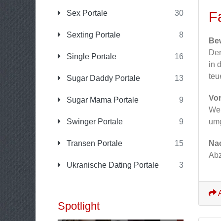
Sex Portale
30
F
Sexting Portale
8
Be
Der
Single Portale
16
in 
teu
Sugar Daddy Portale
13
Vor
Sugar Mama Portale
9
Wer
Swinger Portale
9
umg
Transen Portale
15
Nac
Abz
Ukranische Dating Portale
3
A
Spotlight