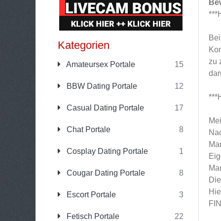
Be
**
Bei
Kategorien
Kon
zu 
Amateursex Portale
15
dar
BBW Dating Portale
12
**
Casual Dating Portale
17
Mei
Chat Portale
8
Nac
Man
Cosplay Dating Portale
1
Eig
Man
Cougar Dating Portale
8
Die
Hie
Escort Portale
3
FI
Fetisch Portale
22