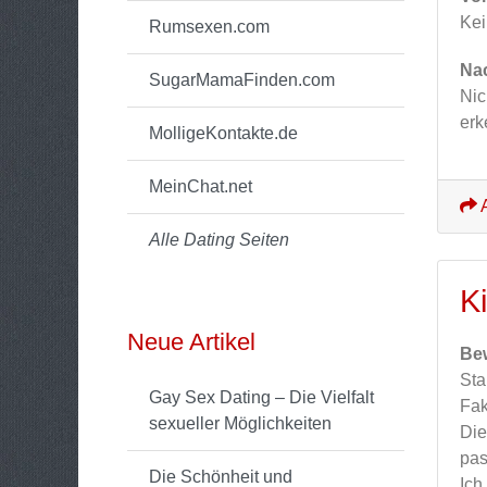
Ke
Rumsexen.com
Nac
SugarMamaFinden.com
Nic
erk
MolligeKontakte.de
MeinChat.net
A
Alle Dating Seiten
K
Neue Artikel
Be
Sta
Gay Sex Dating – Die Vielfalt
Fak
sexueller Möglichkeiten
Die
pas
Die Schönheit und
Ich