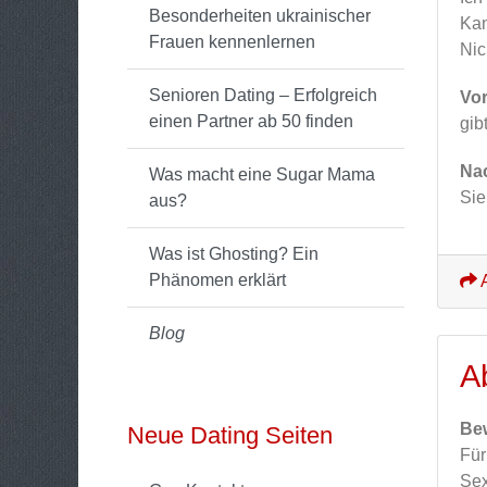
Besonderheiten ukrainischer
Kan
Frauen kennenlernen
Nic
Senioren Dating – Erfolgreich
Vor
einen Partner ab 50 finden
gib
Nac
Was macht eine Sugar Mama
Sie
aus?
Was ist Ghosting? Ein
Phänomen erklärt
A
Blog
A
Be
Neue Dating Seiten
Für
Sex