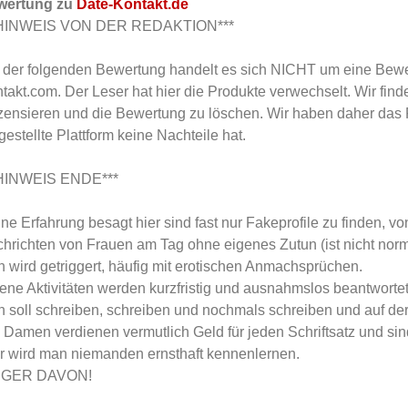
wertung zu
Date-Kontakt.de
*HINWEIS VON DER REDAKTION***
 der folgenden Bewertung handelt es sich NICHT um eine Bewe
takt.com. Der Leser hat hier die Produkte verwechselt. Wir fin
zensieren und die Bewertung zu löschen. Wir haben daher das R
gestellte Plattform keine Nachteile hat.
*HINWEIS ENDE***
ne Erfahrung besagt hier sind fast nur Fakeprofile zu finden, 
hrichten von Frauen am Tag ohne eigenes Zutun (ist nicht norm
 wird getriggert, häufig mit erotischen Anmachsprüchen.
ene Aktivitäten werden kurzfristig und ausnahmslos beantwortet
 soll schreiben, schreiben und nochmals schreiben und auf der
 Damen verdienen vermutlich Geld für jeden Schriftsatz und sin
r wird man niemanden ernsthaft kennenlernen.
NGER DAVON!