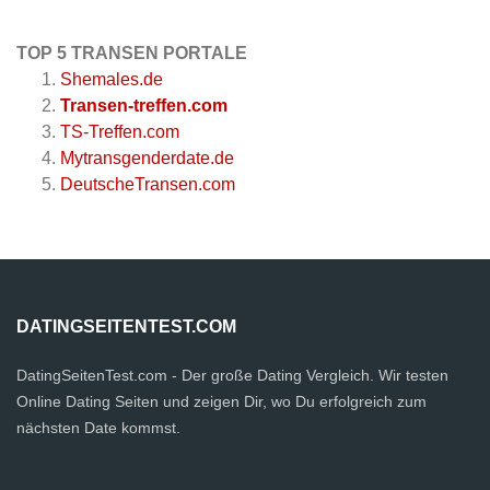
TOP 5 TRANSEN PORTALE
Shemales.de
Transen-treffen.com
TS-Treffen.com
Mytransgenderdate.de
DeutscheTransen.com
DATINGSEITENTEST.COM
DatingSeitenTest.com - Der große Dating Vergleich. Wir testen
Online Dating Seiten und zeigen Dir, wo Du erfolgreich zum
nächsten Date kommst.