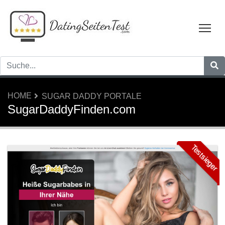
Tog
HOME
SUGAR DADDY PORTALE
SugarDaddyFinden.com
Testsieger