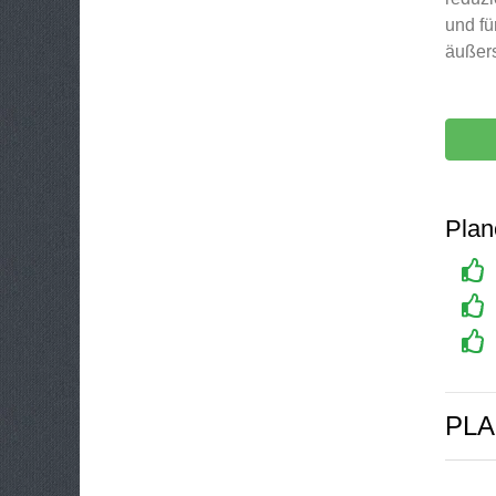
und fü
äußers
Plan
PL