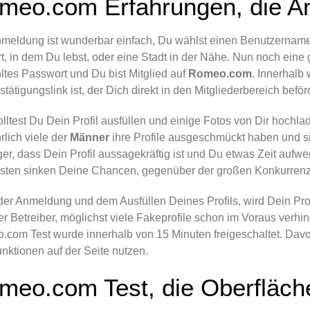
meo.com Erfahrungen, die A
meldung ist wunderbar einfach, Du wählst einen Benutzername
t, in dem Du lebst, oder eine Stadt in der Nähe. Nun noch eine 
tes Passwort und Du bist Mitglied auf
Romeo.com
. Innerhalb
stätigungslink ist, der Dich direkt in den Mitgliederbereich beförd
olltest Du Dein Profil ausfüllen und einige Fotos von Dir hochlad
rlich viele der
Männer
ihre Profile ausgeschmückt haben und sic
ger, dass Dein Profil aussagekräftig ist und Du etwas Zeit aufwe
ten sinken Deine Chancen, gegenüber der großen Konkurrenz, 
er Anmeldung und dem Ausfüllen Deines Profils, wird Dein Profi
der Betreiber, möglichst viele Fakeprofile schon im Voraus verh
com Test wurde innerhalb von 15 Minuten freigeschaltet. Davor
unktionen auf der Seite nutzen.
meo.com Test, die Oberfläch