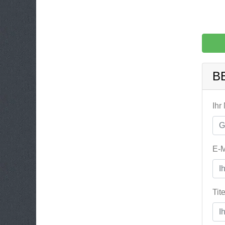
B
Ihr
E-M
Tit