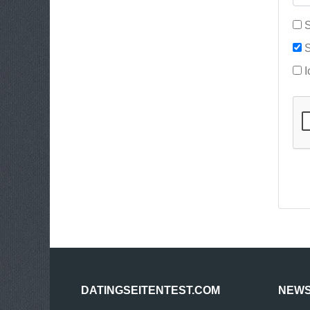
S
S
I
DATINGSEITENTEST.COM
NEWS