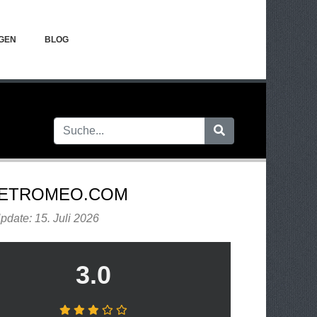
GEN
BLOG
ETROMEO.COM
pdate: 15. Juli 2026
3.0