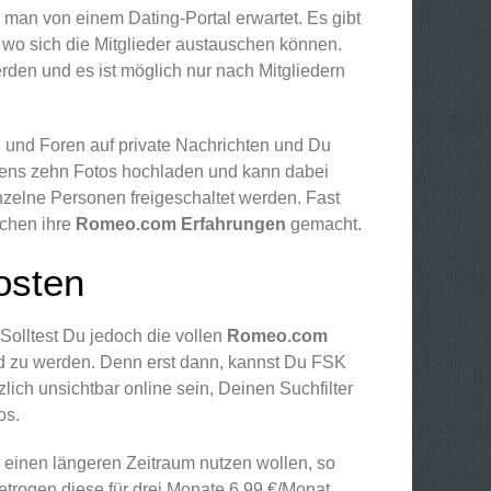
 man von einem Dating-Portal erwartet. Es gibt
 wo sich die Mitglieder austauschen können.
den und es ist möglich nur nach Mitgliedern
und Foren auf private Nachrichten und Du
stens zehn Fotos hochladen und kann dabei
einzelne Personen freigeschaltet werden. Fast
schen ihre
Romeo.com Erfahrungen
gemacht.
osten
Solltest Du jedoch die vollen
Romeo.com
d zu werden. Denn erst dann, kannst Du FSK
zlich unsichtbar online sein, Deinen Suchfilter
os.
 einen längeren Zeitraum nutzen wollen, so
trogen diese für drei Monate 6,99 €/Monat