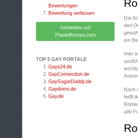
Ro
Bewertungen
Bewertung verfassen
Die An
den Or
Anmelden auf
gewähl
PlanetRomeo.com
ein Be
Hier s
TOP 5 GAY PORTALE
ausfüh
Gays24.de
wichti
GayConnection.de
Ansons
GaySugarDaddy.de
Gaydonis.de
Nach d
Gay.de
hofft 
Romeo.
alle F
Ro