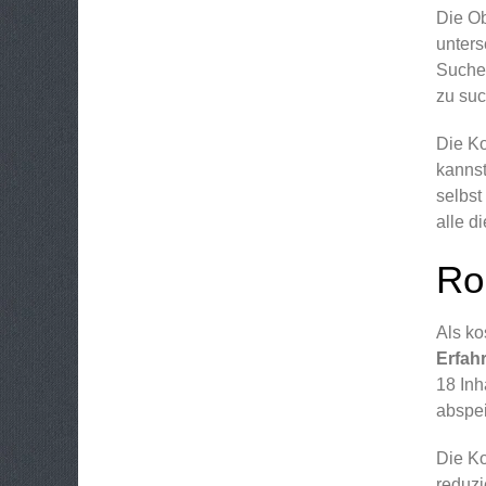
Die Ob
unters
Suchen
zu suc
Die Ko
kannst
selbst
alle d
Ro
Als ko
Erfah
18 Inh
abspei
Die Ko
reduzi