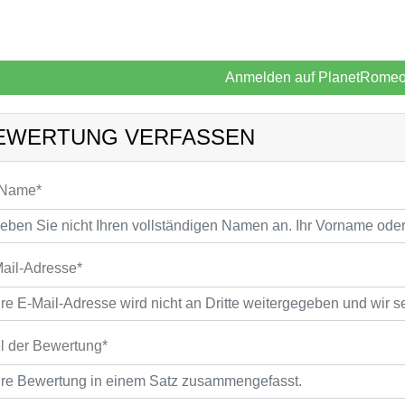
Anmelden auf PlanetRome
EWERTUNG VERFASSEN
 Name*
ail-Adresse*
el der Bewertung*