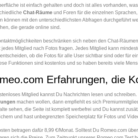
erfläche ist einfach gehalten und doch ist alles vorhanden, was
chiedliche
Chat-Räume
und Foren für die einzelnen Sprachen,
 können mit den unterschiedlichsten Abfragen durchgeführt wer
hen, die gerade online sind.
ntaktmöglichkeiten beschränken sich neben den Chat-Räumen 
 jedes Mitglied nach Fotos fragen. Jedes Mitglied kann minde
 entscheiden, ob die Fotos für alle User sichtbar sind oder für 
iese Funktionen sind kostenlos und so haben bereits viele Men
meo.com Erfahrungen, die K
stenloses Mitglied kannst Du Nachrichten lesen und schreiben. 
rungen
machen wollen, dann empfiehlt es sich Premiummitglie
alte sehen, die Seite ist komplett werbefrei und Du kannst zusät
chern und hast unbegrenzten Speicherplatz für Fotos und Vide
sten betragen dafür 8,99 €/Monat. Solltest Du Romeo.com über
eren sich die Preise. Zum Zeitpunkt unseres Romeo.com Test be