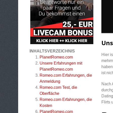
Uns
INHALTSVERZEICHNIS
Hier i
PlanetRomeo.com
mehrma
Unsere Erfahrungen mit
haben.
PlanetRomeo.com
ist ni
Romeo.com Erfahrungen, die
Anmeldung
Nach A
Romeo.com Test, die
durchg
Oberfläche
Dating
Romeo.com Erfahrungen, die
Flirts
Kosten
PlanetRomeo.com